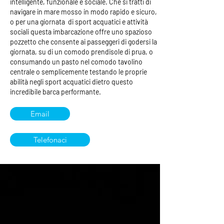
intelligente, funzionale e sociale. Che si tratti di
navigare in mare mosso in modo rapido e sicuro,
o per una giornata di sport acquatici e attività
sociali questa imbarcazione offre uno spazioso
pozzetto che consente ai passeggeri di godersi la
giornata, su di un comodo prendisole di prua, o
consumando un pasto nel comodo tavolino
centrale o semplicemente testando le proprie
abilità negli sport acquatici dietro questo
incredibile barca performante.
Email
Telefonaci