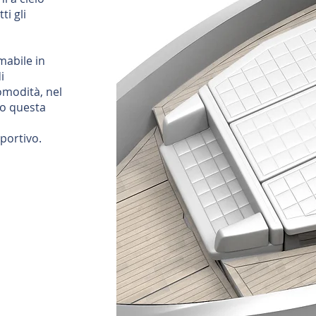
ti gli
mabile in
i
omodità, nel
lo questa
portivo.