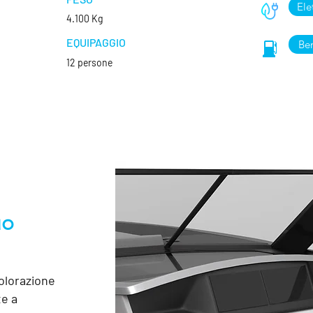
Ele
4.100 Kg
EQUIPAGGIO
Ben
12 persone
uo
colorazione
te a