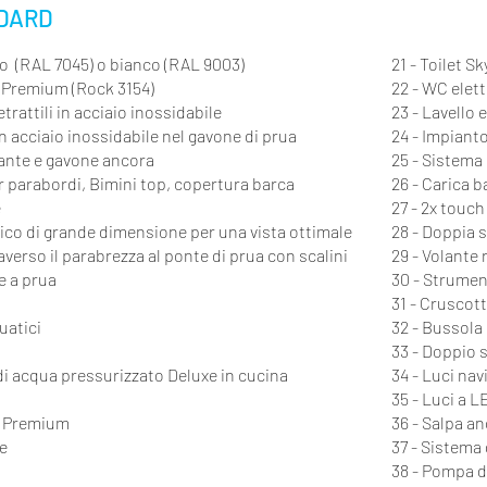
NDARD
nio (RAL 7045) o bianco (RAL 9003)
21 - Toilet Sk
e Premium (Rock 3154)
22 - WC elet
etrattili in acciaio inossidabile
23 - Lavello
in acciaio inossidabile nel gavone di prua
24 - Impiant
tante e gavone ancora
25 - Sistema
r parabordi, Bimini top, copertura barca
26 - Carica b
e
27
- 2x touch
co di grande dimensione per una vista ottimale
28 - Doppia 
averso il parabrezza al ponte di prua con scalini
29 - Volante 
 e a prua
30 - Strumen
31 - Cruscott
uatici
32 - Bussola
33 - Doppio 
di acqua pressurizzato Deluxe in cucina
34
- Luci nav
35 - Luci a L
e Premium
36 - Salpa an
e
37 - Sistema
38 - Pompa d