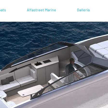
oats
Alfastreet Marine
Galleria
or and Dialer
 help you