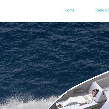
Home
Rand B
As a Rand Boats offical Italian distribut
in the North East of the country we can
findi the right boat for you.