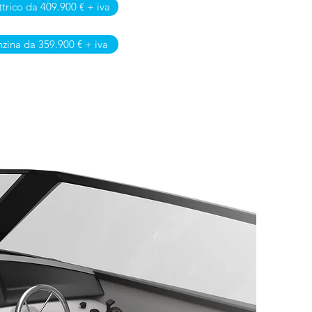
ttrico da 409.900 € + iva
zina da 359.900 € + iva