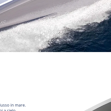
 lusso in mare.
i a cielo