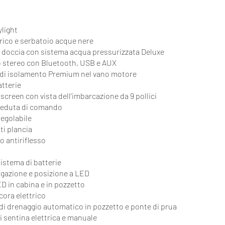
ylight
trico e serbatoio acque nere
 e doccia con sistema acqua pressurizzata Deluxe
o stereo con Bluetooth, USB e AUX
 di isolamento Premium nel vano motore
atterie
 screen con vista dell'imbarcazione da 9 pollici
seduta di comando
regolabile
ti plancia
o antiriflesso
sistema di batterie
igazione e posizione a LED
ED in cabina e in pozzetto
cora elettrico
 di drenaggio automatico in pozzetto e ponte di prua
i sentina elettrica e manuale