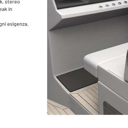
ak, stereo
eak in
gni esigenza.