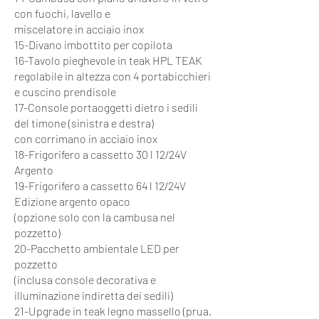
con fuochi, lavello e
miscelatore in acciaio inox
15-Divano imbottito per copilota
16-Tavolo pieghevole in teak HPL TEAK
regolabile in altezza con 4 portabicchieri
e cuscino prendisole
17-Console portaoggetti dietro i sedili
del timone (sinistra e destra)
con corrimano in acciaio inox
18-Frigorifero a cassetto 30 l 12/24V
Argento
19-Frigorifero a cassetto 64 l 12/24V
Edizione argento opaco
(opzione solo con la cambusa nel
pozzetto)
20-Pacchetto ambientale LED per
pozzetto
(inclusa console decorativa e
illuminazione indiretta dei sedili)
21-Upgrade in teak legno massello (prua,