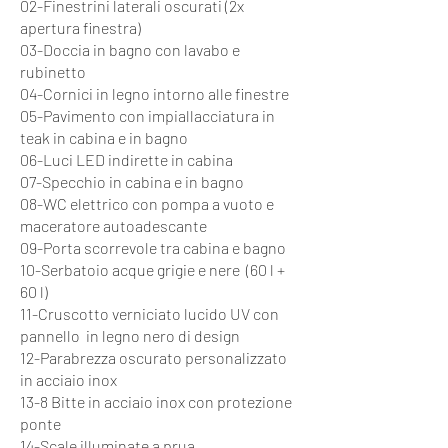
02-Finestrini laterali oscurati (2x
apertura finestra)
03-Doccia in bagno con lavabo e
rubinetto
04-Cornici in legno intorno alle finestre
05-Pavimento con impiallacciatura in
teak in cabina e in bagno
06-Luci LED indirette in cabina
07-Specchio in cabina e in bagno
08-WC elettrico con pompa a vuoto e
maceratore autoadescante
09-Porta scorrevole tra cabina e bagno
10-Serbatoio acque grigie e nere (60 l +
60 l)
11-Cruscotto verniciato lucido UV con
pannello in legno nero di design
12-Parabrezza oscurato personalizzato
in acciaio inox
13-8 Bitte in acciaio inox con protezione
ponte
14-Scale illuminate a prua