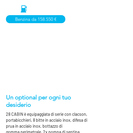
Benzina da 158.550 €
Un optional per ogni tuo
desiderio
28 CABIN è equipaggiata di serie con clacson,
portabicchieri, 8 bitte in acciaio inox,
difesa
di
prua in acciaio inox,
bottazzo di
gomma
perimetrale, 2x pompa di sentina