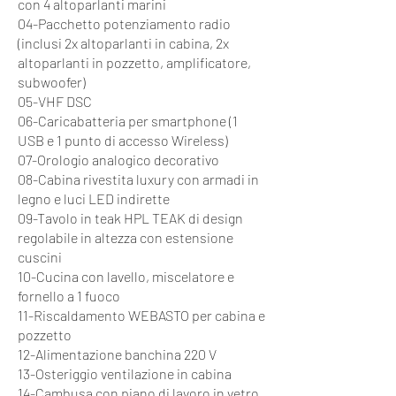
con 4 altoparlanti marini
04-Pacchetto potenziamento radio
(inclusi 2x altoparlanti in cabina, 2x
altoparlanti in pozzetto, amplificatore,
subwoofer)
05-VHF DSC
06-Caricabatteria per smartphone (1
USB e 1 punto di accesso Wireless)
07-Orologio analogico decorativo
08-Cabina rivestita luxury con armadi in
legno e luci LED indirette
09-Tavolo in teak HPL TEAK di design
regolabile in altezza con estensione
cuscini
10-Cucina con lavello, miscelatore e
fornello a 1 fuoco
11-Riscaldamento WEBASTO per cabina e
pozzetto
12-Alimentazione banchina 220 V
13-Osteriggio ventilazione in cabina
14-Cambusa con piano di lavoro in vetro