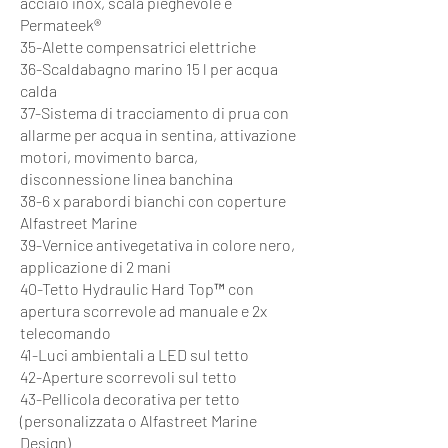
acciaio inox, scala pieghevole e
Permateek®
35-Alette compensatrici elettriche
36-Scaldabagno marino 15 l per acqua
calda
37-Sistema di tracciamento di prua con
allarme per acqua in sentina, attivazione
motori, movimento barca,
disconnessione linea banchina
38-6 x parabordi bianchi con coperture
Alfastreet Marine
39-Vernice antivegetativa in colore nero,
applicazione di 2 mani
40-Tetto Hydraulic Hard Top™ con
apertura scorrevole ad manuale e 2x
telecomando
41-Luci ambientali a LED sul tetto
42-Aperture scorrevoli sul tetto
43-Pellicola decorativa per tetto
(personalizzata o Alfastreet Marine
Design)